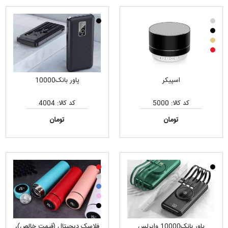
اسپیکر
پاور بانک10000
کد کالا: 5000
کد کالا: 4004
تومان
تومان
پاور بانک10000 وایرلس
فلاسک دیجیتال (قیمت خالص)،