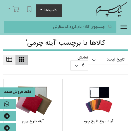
نیک چرم
لیست مورد علاقه
سبد خرید
دانلودها
کالاها با برچسب 'آینه چرمی'
نمایش
فقط فروش عمده
آینه مربع طرح چرم
آینه طرح چرم