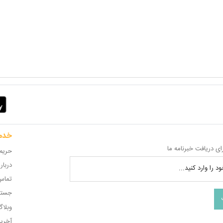
خدم
ای دریافت خبرنامه ما
حریم
دربار
د را وارد کنید...
تماس 
جستج
وبلا
آخری