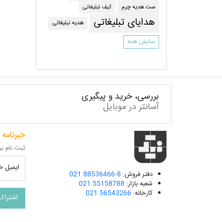
کیف تبلیغاتی
ست هدیه چرم
هدایای تبلیغاتی
هدیه تبلیغاتی
نمایش همه
بررسی، خرید و پیگیری
آسانتر در موبایل
خبرنامه
ثبت نام بر
ایمیل خو
دفتر فروش:
021 88536466-8
شعبه بازار:
021 55158788
کارخانه:
021 56543266
اشتراک