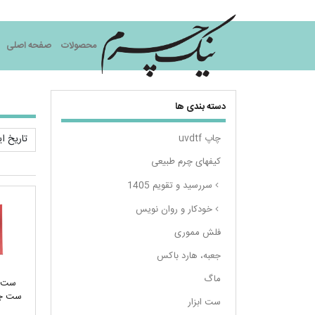
نیک چرم
محصولات
صفحه اصلی
دسته بندی ها
چاپ uvdtf
کیفهای چرم طبیعی
سررسید و تقویم 1405
خودکار و روان نویس
فلش مموری
جعبه، هارد باکس
ماگ
ست م
ست چرم
ست ابزار