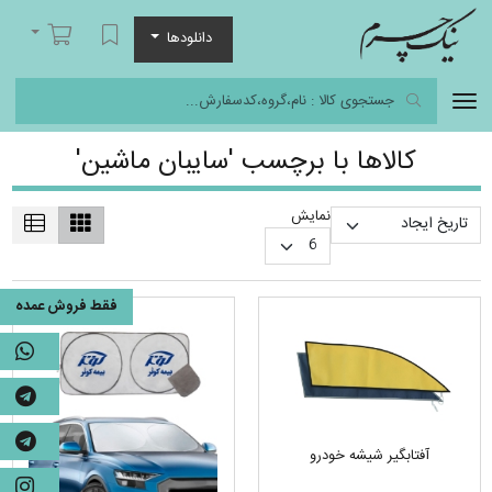
نیک چرم
لیست مورد علاقه
سبد خرید
دانلودها
کالاها با برچسب 'سایبان ماشین'
نمایش
فقط فروش عمده
آفتابگیر شیشه خودرو