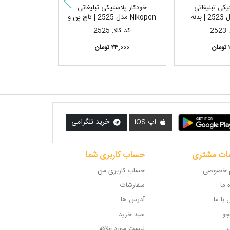
یکی تبلیغاتی
خودکار پلاستیکی تبلیغاتی
خودکار پلاس
Nikopen مدل 2523 | بدنه
Nikopen مدل 2525 | تاچ پن و
تصادی، مناسب
هولدر موبایل، مناسب چاپ تامپو
و سبک، مناسب 
25
کد کالا: 2525
کد کالا: 
 لیزری لوگو
لوگو
ن
۲۴,۰۰۰ تومان
۲۷,۰۰۰ تو
اپ iOS
خرید تلگرامی
ات مشتری
حساب کاربری شما
 خصوصی
حساب کاربری من
ه ما
سفارشات
با ما
آدرس ها
و
سبد خرید
گ
لیست مورد علاقه