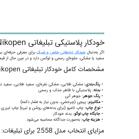
خودکار پلاستیکی تبلیغاتی Nikopen مدل 2558 | طراحی زیبا و مدرن، مناسب چاپ تامپو و لیزری لوگو
اگر به‌دنبال
خودکار تبلیغاتی خاص و شیک
برای معرفی حرفه‌ای ب
سفید یا مشکی، جلوه‌ای رسمی و لوکس دارد و در عین حال از قیم
مشخصات کامل خودکار تبلیغاتی Nikopen مدل 2558:
•
رنگ‌بندی:
مشکی طلایی، مشکی نقره‌ای، سفید طلایی، سفید نقر
•
بدنه:
پلاستیکی با ظاهر جذاب و رسمی
•
رنگ جوهر:
جوهر آبی
•
مکانیزم:
پیچی (چرخشی، بدون نیاز به فشار دکمه)
•
نوع چاپ:
چاپ تامپو (برای بدنه‌های روشن و تیره) چاپ لیزری
•
جایگاه چاپ لوگو:
بدنه خودکار
•
هزینه چاپ:
به‌صورت جداگانه محاسبه می‌شود
مزایای انتخاب مدل 2558 برای تبلیغات: