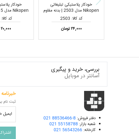
خودکار پلاستیکی تبلیغاتی
خودکار پلاستی
Nikopen مدل 2503 | بدنه مقاوم
و سبک، مناسب چاپ تامپو لوگو
و سبک، مناسب 
کد کالا: 2503
کد کالا: 2515
لیزری 
۲۴,۰۰۰ تومان
۲۰,۰۰۰ تومان
بررسی، خرید و پیگیری
آسانتر در موبایل
خبرنامه
ثبت نام بر
ایمیل خو
دفتر فروش:
021 88536466-8
شعبه بازار:
021 55158788
کارخانه:
021 56543266
اشتراک