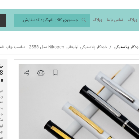
وبلاگ
تماس با ما
وبلاگ
د
دکار پلاستیکی
خودکار پلاستیکی تبلیغاتی Nikopen مدل 2558 | مناسب چاپ تامپو و لیزری لوگو
2558 | م
58
رن