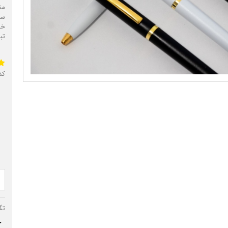
من
خر
تب
کد 
تگ
خ