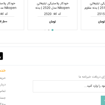
کی تبلیغاتی
خودکار پلاستیکی تبلیغاتی
خودکار پلاست
Nikopen مدل 2515 | بدنه مقاوم
Nikopen مدل 2520 | بدنه
چاپ تامپو و
سفید، قیمت اقتصادی، مناسب
سفید، قیمت اق
کد کالا: 2520
کد کالا: 23
لوگو
چاپ تامپو و لیزری لوگو
چاپ تامپو و
تومان
۱۶,۵۰۰ توما
خدم
ای دریافت خبرنامه ما
حریم
دربار
د را وارد کنید...
تماس 
جستج
وبلا