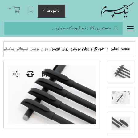
نیک چرم
لیست مورد علاقه
سبد خرید
دانلودها
صفحه اصلی
خودکار و روان نویس
روان نویس
روان نویس تبلیغاتی پلاستیکی Nikopen مدل 2524 | بدنه مشکی جیر، مناسب چاپ لیزر 