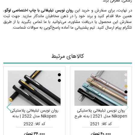
رسمی، معرفی برند
در نهایت، برای سفارش و خرید این
روان نویس تبلیغاتی با چاپ اختصاصی لوگو
،
همین حالا اقدام کنید و برند خود را در ذهن مخاطبان ماندگار سازید. جهت ثبت
سفارش این محصول یا دریافت مشاوره، می‌توانید با ما تماس بگیرید یا از طریق
تلگرام پیام ارسال کنید. تیم پشتیبانی ما آماده پاسخ‌گویی به سوالات شماست.
کالاهای مرتبط
روان نویس تبلیغاتی پلاستیکی
روان نویس تبلیغاتی پلاستیکی
Nikopen مدل 2521 | بدنه طرح
Nikopen مدل 2522 | بدنه
فلز، مناسب چاپ لیزر لوگو
مشکی جیر، مناسب چاپ لیزر
کد کالا: 2521
کد کالا: 2522
لوگو
۴۰,۰۰۰ تومان
۳۴,۰۰۰ تومان