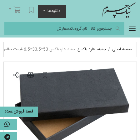
نیک چرم
لیست مورد علاقه
سبد خرید
دانلودها
صفحه اصلی
جعبه، هارد باکس
جعبه هاردباکس 53*33.5*6.5 قیمت خالص، جعبه آماده
فقط فروش عمده