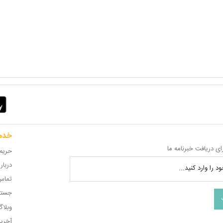
خدم
ای دریافت خبرنامه ما
حریم
دربار
د را وارد کنید...
تماس 
جستج
وبلا
آخری