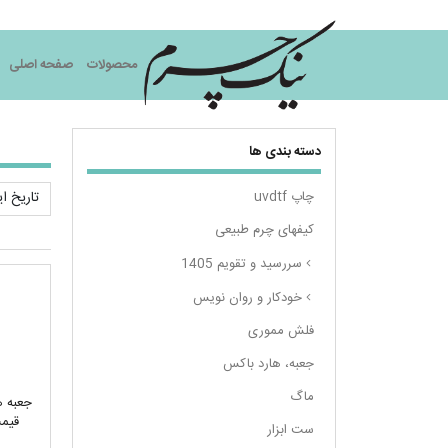
نیک چرم
محصولات
صفحه اصلی
دسته بندی ها
چاپ uvdtf
کیفهای چرم طبیعی
سررسید و تقویم 1405
خودکار و روان نویس
فلش مموری
جعبه، هارد باکس
ماگ
قیمت
ست ابزار