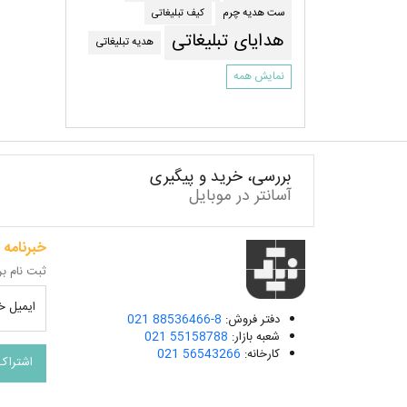
کیف تبلیغاتی
ست هدیه چرم
هدایای تبلیغاتی
هدیه تبلیغاتی
نمایش همه
بررسی، خرید و پیگیری
آسانتر در موبایل
خبرنامه
ثبت نام بر
ایمیل خو
دفتر فروش:
021 88536466-8
شعبه بازار:
021 55158788
کارخانه:
021 56543266
اشتراک