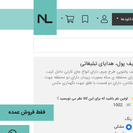
ورود/عضویت
لیست مورد علاقه
سبد خرید
انلودها
ف پول، هدایای تبلیغاتی
ف پالتویی طرح چرم، دارای انواع جای کارتی داخل کیف،
رای محفظه ی سکه بصورت زیپدار، دارای دو محفظه جهت
کناس، دارای دو قسمت با طلق جهت نگهداری عکس
اولین نفر باشید که برای این کالا نظر می نویسید
کالا:
1002
فقط فروش عمده
رنگ:
مشکی