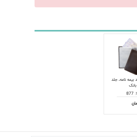
بیمه نامه، جلد
 بانک
877
ان