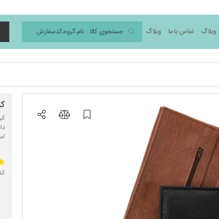
وبلاگ
تماس با ما
وبلاگ
د
کی
کی
دا
اس
کد 