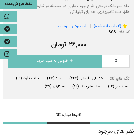
فقط فروش عمده
جلد عابر بانک دوختی طرح چرم ، دارای دو محفظه در کناره ها، دارای 6 برگ
طلق مات کامپیوتری، هدایای تبلیغاتی
2
۱
(
۲
نظر داده شده)
نظر خود را بنویسید
کد کالا:
868
۲۶,۰۰۰ تومان
افزودن به سبد خرید
تگ های کالا:
هدایای تبلیغاتی
(۶۴۲)
جلد
(۴۷)
جلد مدارک
(۱۹)
جلد عابر
(۱۴)
جلد عابر بانک
(۱۴)
جاکارتی
(۲۷)
نظرها درباره کالا
نظر های موجود