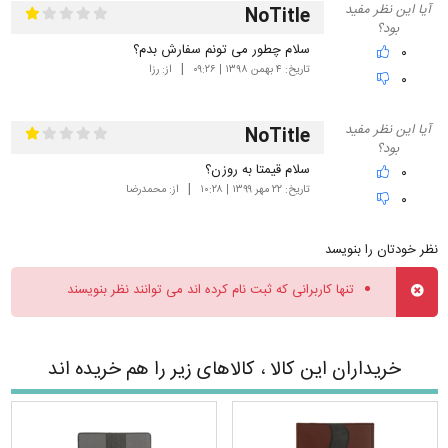
آیا این نظر مفید
NoTitle
بود؟
سلام چطور می تونم سفارش بدم؟
۰
تاریخ:
۴ بهمن ۱۳۹۸ | ۰۹:۲۶
از:
رزا
۰
آیا این نظر مفید
NoTitle
بود؟
سلام قیمتا به روزن؟
۰
تاریخ:
۲۲ مهر ۱۳۹۹ | ۱۰:۲۸
از:
محمدرضا
۰
نظر خودتان را بنویسد
تنها کاربرانی که ثبت نام کرده اند می توانند نظر بنویسند
خریداران این کالا ، کالاهای زیر را هم خریده اند