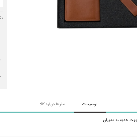
تگ
س
س
س
س
ه
س
ه
توضیحات
نظرها درباره کالا
هت هدیه به مدیران