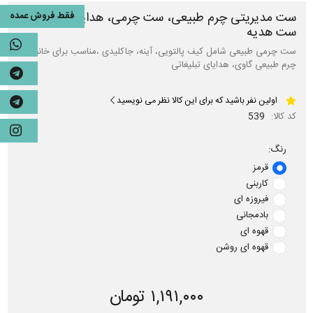
ست مدیریتی چرم طبیعی، ست چرمی، هدایای تبلیغاتی،
فقط فروش عمده
ست هدیه
ست چرمی طبیعی شامل کیف پالتویی، آینه، جاکلیدی ،مناسب برای خانم ها،
چرم طبیعی گاوی، هدایای تبلیغاتی
اولین نفر باشید که برای این کالا نظر می نویسید
کد کالا:
539
رنگ:
قرمز
کاربنی
فیروزه ای
بادمجانی
قهوه ای
قهوه ای روشن
۱,۱۹۱,۰۰۰ تومان