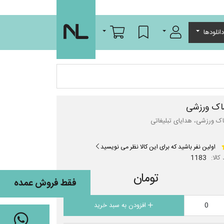
ورود/عضویت
لیست مورد علاقه
سبد خرید
انلودها
اک ورزشی
ک ورزشی، هدایای تبلیغاتی
اولین نفر باشید که برای این کالا نظر می نویسید
کالا:
1183
تومان
فقط فروش عمده
افزودن به سبد خرید