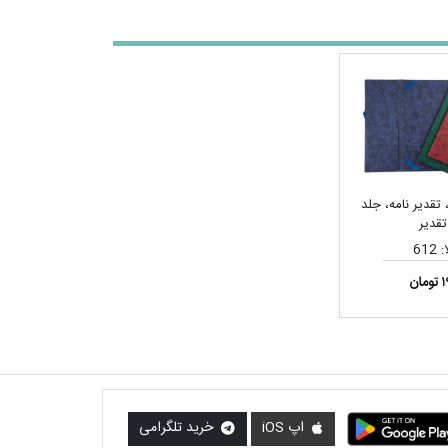
 تقدیر نامه، جلد
قدیر
612
ن
اپ iOS
خرید تلگرامی