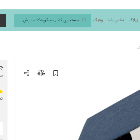
وبلاگ
تماس با ما
وبلاگ
د
ک
جل
هد
کد 