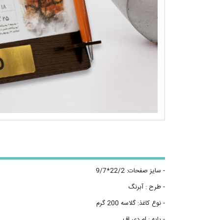
- سایز صفحات: 22/2*9/7
- طرح : آبرنگ
- نوع کاغذ: گلاسه 200 گرم
- پایه : ام دی اف