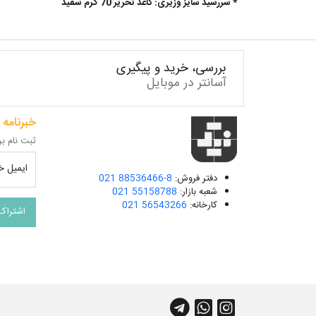
* سررسید سایز وزیری: کاغذ تحریر 70 گرم سفید
بررسی، خرید و پیگیری
آسانتر در موبایل
خبرنامه
ثبت نام بر
ایمیل خو
دفتر فروش:
021 88536466-8
شعبه بازار:
021 55158788
کارخانه:
021 56543266
اشتراک
کانال آپارات
چت واتس اپ
کانال تلگرام