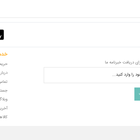
خدم
ای دریافت خبرنامه ما
حریم
دربار
د را وارد کنید...
تماس 
جستج
وبلا
آخری
کالاه