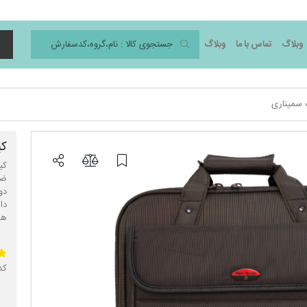
وبلاگ
تماس با ما
وبلاگ
د
 سمیناری
کی
کی
ضر
دو
دا
هد
کد 