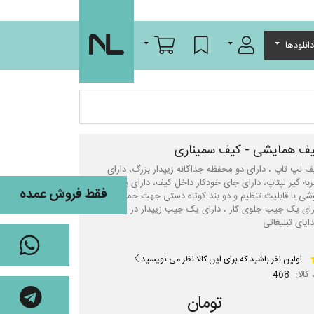
ورود/عضویت
لیست مورد علاقه
سبد خرید
انلودها
ف همایشی - کیف سمیناری
ف لپ تاپ ، دارای دو محفظه جداگانه زیپدار بزرگ، دارای
به گیر لپتاپ، دارای جای خودکار داخل کیف، دارای یک بند
فقط فروش عمده
شی با قابلیت تنظیم و دو بند کوتاه دستی جهت حمل کیف،
رای یک جیب جلوی کار ، دارای یک جیب زیپدار در پشت کار،
ایای تبلیغاتی
اولین نفر باشید که برای این کالا نظر می نویسید
کالا:
468
تومان