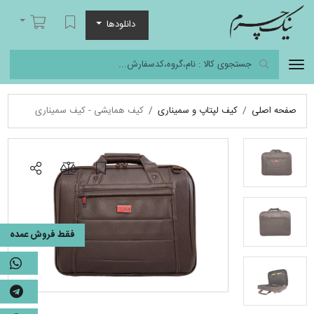
نیک چرم
لیست مورد علاقه
سبد خرید
دانلودها
صفحه اصلی
کیف لپتاپ و سمیناری
کیف همایشی - کیف سمیناری
فقط فروش عمده