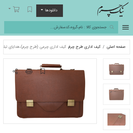
نیک چرم
لیست مورد علاقه
سبد خرید
دانلودها
صفحه اصلی
کیف اداری طرح چرم
کیف اداری چرمی (طرح چرم)،هدایای تبلیغا