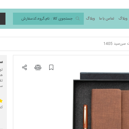
وبلاگ
تماس با ما
وبلاگ
د
سررسید 1405
ست
سررسید5
کد 