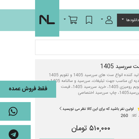
ورود/عضویت
لیست مورد علاقه
سبد خرید
انلودها
 سررسید 1405
تولید کننده انواع ست های سررسید 1405 و تقویم 1405
هدیه ای مناسب جهت تبلیغات، سررسید و سالنامه 1405 و
تقویم رومیزی 1405، خرید سررسید 1405، قیمت
فقط فروش عمده
140، چاپ سررسید اختصاصی
اولین نفر باشید که برای این کالا نظر می نویسید
کالا:
260
۵۱۰,۰۰۰ تومان