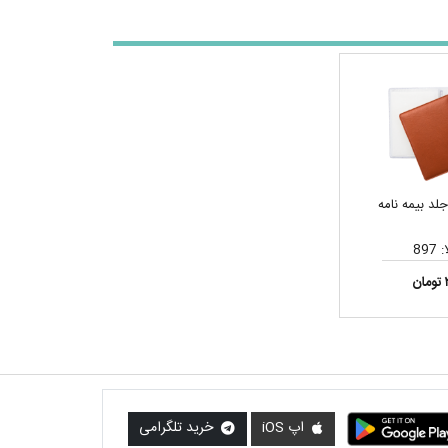
لد بیمه نامه
897
ن
اپ iOS
خرید تلگرامی