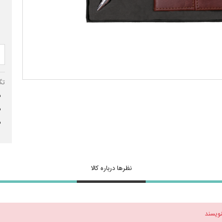
تگ
س
س
س
نظرها درباره کالا
نویسند