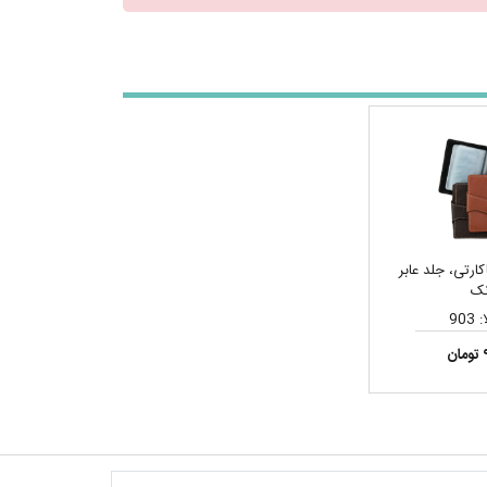
ارتی، جلد عابر
نک
903
ن