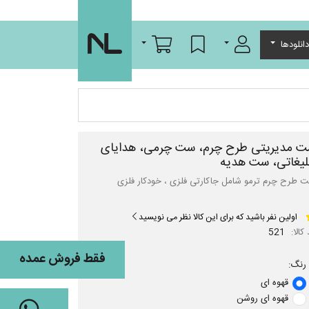
ورود/عضویت
لیست مورد علاقه
سبد خرید
انلودها
 مدیریتی طرح چرم، ست چرمی، هدایای
لیغاتی، ست هدیه
 طرح چرم ترمو شامل جاکارتی فلزی ، خودکار فلزی
اولین نفر باشید که برای این کالا نظر می نویسید
کالا:
521
فقط فروش عمده
رنگ:
قهوه ای
قهوه ای روشن