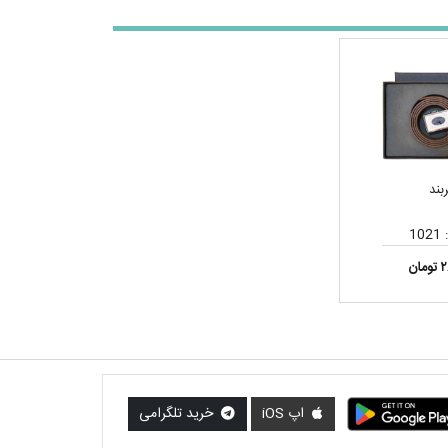
بند
10
ان
اپ iOS
خرید تلگرامی