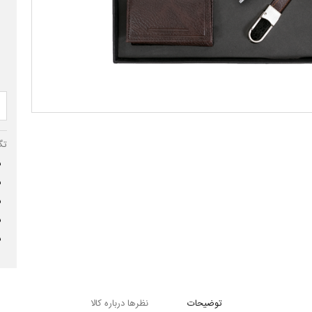
تگ
س
س
س
س
س
توضیحات
نظرها درباره کالا