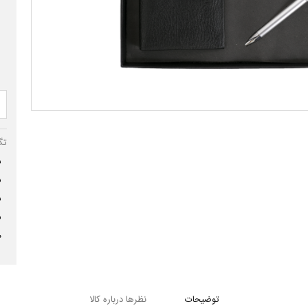
تگ
س
س
س
س
ه
توضیحات
نظرها درباره کالا