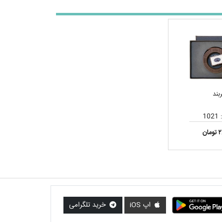
بند
10
ان
اپ iOS
خرید تلگرامی