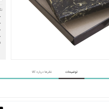
تگ
ج
ج
ه
ه
ت
توضیحات
نظرها درباره کالا