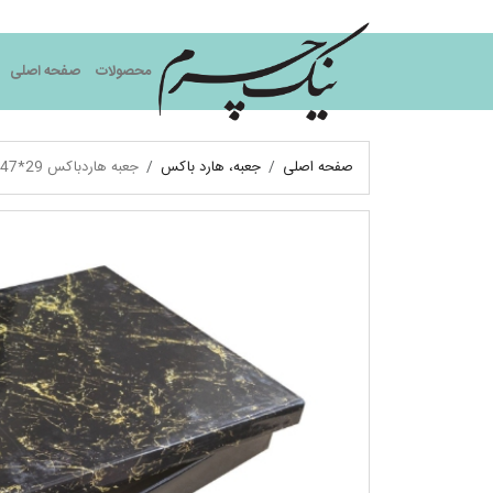
نیک چرم
محصولات
صفحه اصلی
صفحه اصلی
جعبه، هارد باکس
جعبه هاردباکس 29*47*4 قیمت خالص، جعبه آماده