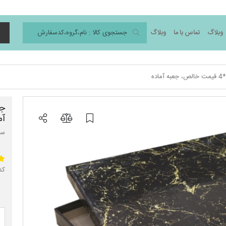
وبلاگ
تماس با ما
وبلاگ
د
آم
سای
کد 