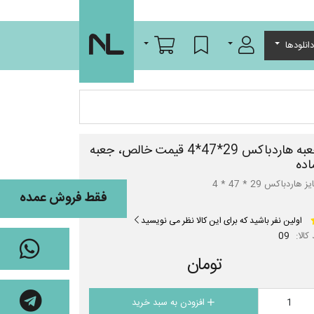
ورود/عضویت
لیست مورد علاقه
سبد خرید
انلودها
جعبه هاردباکس 29*47*4 قیمت خالص، جعبه
اده
ز هاردباکس 29 * 47 * 4
فقط فروش عمده
اولین نفر باشید که برای این کالا نظر می نویسید
کالا:
09
تومان
افزودن به سبد خرید