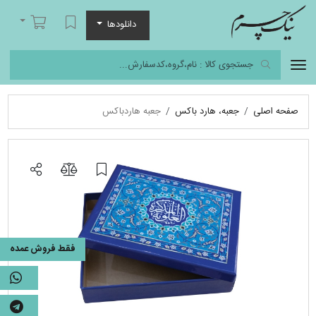
نیک چرم
لیست مورد علاقه
سبد خرید
دانلودها
صفحه اصلی
جعبه، هارد باکس
جعبه هاردباکس
فقط فروش عمده