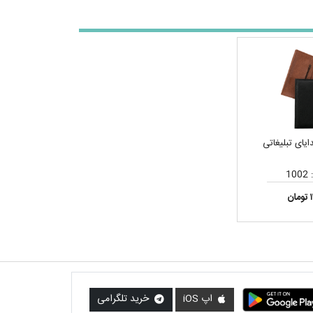
یای تبلیغاتی
10
ن
اپ iOS
خرید تلگرامی