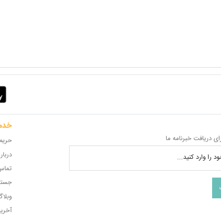
خدم
ای دریافت خبرنامه ما
حریم
دربار
د را وارد کنید...
تماس 
جستج
وبلا
آخری