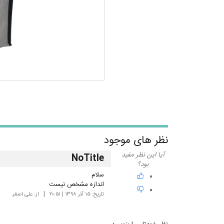
نظر های موجود
آیا این نظر مفید
NoTitle
بود؟
سلام
۰
اندازه مشخص نیست
۰
تاریخ:
۱۵ آذر ۱۳۹۸ | ۲۰:۵۱
از:
علی اصغر