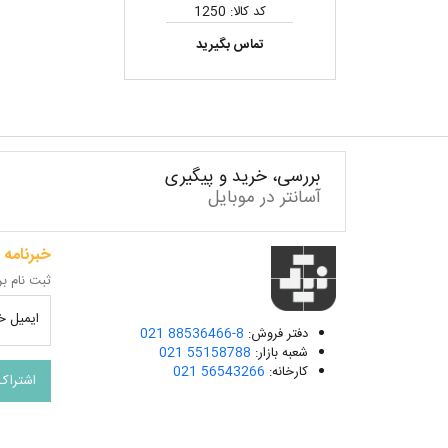
سایبان خودرو
کد کالا: 1250
تماس بگیرید
بررسی، خرید و پیگیری
آسانتر در موبایل
خبرنامه
ثبت نام بر
ایمیل خو
دفتر فروش:
021 88536466-8
شعبه بازار:
021 55158788
کارخانه:
021 56543266
اشتراک