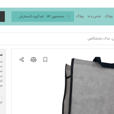
وبلاگ
تماس با ما
وبلاگ
د
ی، ساک نمایشگاهی
سا
سا
ام
هد
۱
کد 