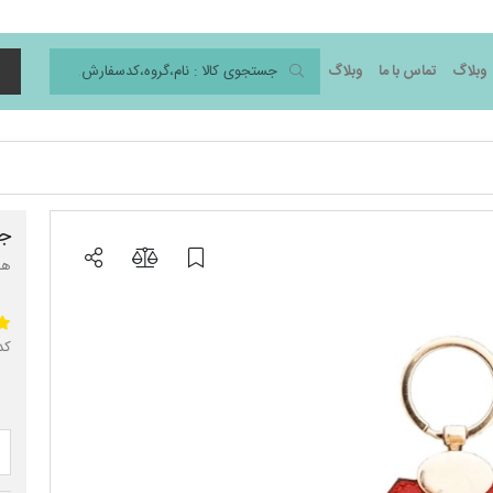
وبلاگ
تماس با ما
وبلاگ
د
جا
هد
کد 