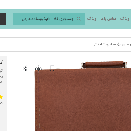
وبلاگ
تماس با ما
وبلاگ
د
ح چرم)،هدایای تبلیغاتی
کی
یک
حم
کد 