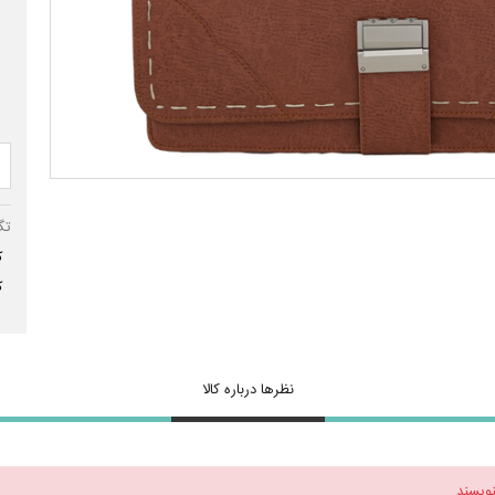
تگ
ک
ک
نظرها درباره کالا
نویسند