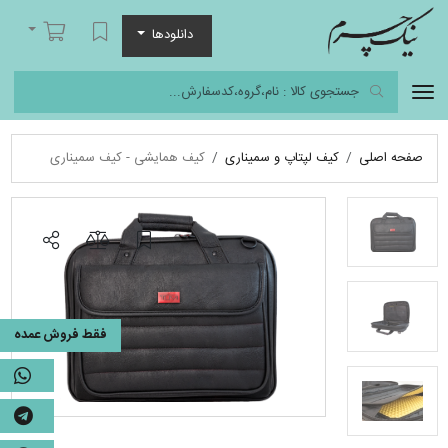
نیک چرم
لیست مورد علاقه
سبد خرید
دانلودها
صفحه اصلی
کیف لپتاپ و سمیناری
کیف همایشی - کیف سمیناری
فقط فروش عمده