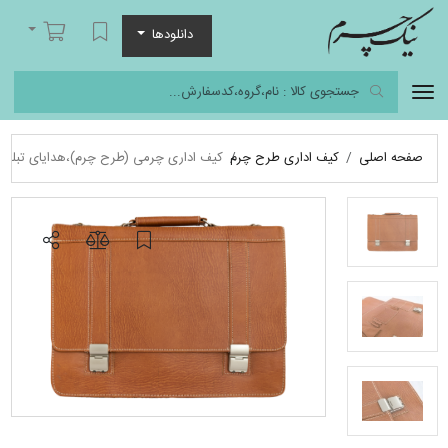
نیک چرم
لیست مورد علاقه
سبد خرید
دانلودها
صفحه اصلی
کیف اداری طرح چرم
کیف اداری چرمی (طرح چرم)،هدایای تبلیغا