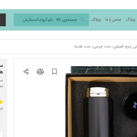
وبلاگ
تماس با ما
وبلاگ
د
ی چرم طبیعی، ست چرمی، ست هدیه
ست
هد
ست
نم
کد 