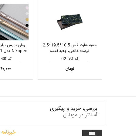
جعبه هاردباکس 10.5*19.5*2.5
روان نویس تبلی
قیمت خالص، جعبه آماده
فلز، مناسب چا
کد کالا: 02
کد کالا: 2521
تومان
۴۰,۰۰۰ تومان
بررسی، خرید و پیگیری
آسانتر در موبایل
خبرنامه